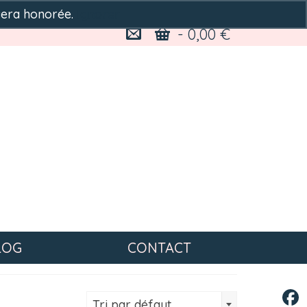
sera honorée.
Ignorer
-
0,00
€
LOG
CONTACT
Tri par défaut