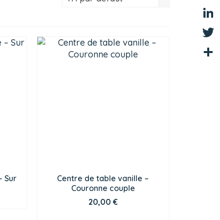
Fac
Link
Twit
Part
– Sur
Centre de table vanille –
Couronne couple
20,00
€
CHOIX DES OPTIONS