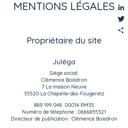
MENTIONS LÉGALES
Fac
Link
Twit
Propriétaire du site
Part
Juléga
Siège social:
Clémence Boisdron
7 La maison Neuve
35520 La Chapelle-des-Fougeretz
889 199 048 00014 RM35
Numéro de téléphone : 0666855321
Directeur de publication : Clémence Boisdron