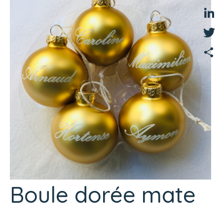
Fac
Link
Twit
Part
Boule dorée mate