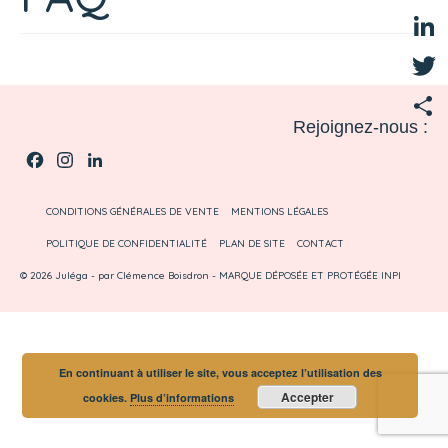
Fac
Link
Twit
Rejoignez-nous :
Part
Facebook
Instagram
LinkedIn
CONDITIONS GÉNÉRALES DE VENTE
MENTIONS LÉGALES
POLITIQUE DE CONFIDENTIALITÉ
PLAN DE SITE
CONTACT
© 2026 Juléga - par Clémence Boisdron - MARQUE DÉPOSÉE ET PROTÉGÉE INPI
En continuant à utiliser le site, vous acceptez l’utilisation des
Accepter
cookies.
Plus d’informations